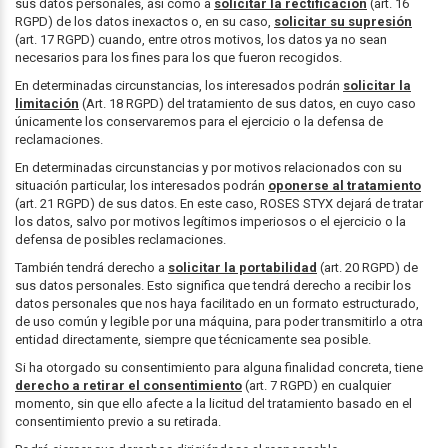
sus datos personales, así como a
solicitar la rectificación
(art. 16
RGPD) de los datos inexactos o, en su caso,
solicitar su supresión
(art. 17 RGPD) cuando, entre otros motivos, los datos ya no sean
necesarios para los fines para los que fueron recogidos.
En determinadas circunstancias, los interesados podrán
solicitar la
limitación
(Art. 18 RGPD) del tratamiento de sus datos, en cuyo caso
únicamente los conservaremos para el ejercicio o la defensa de
reclamaciones.
En determinadas circunstancias y por motivos relacionados con su
situación particular, los interesados podrán
oponerse al tratamiento
(art. 21 RGPD) de sus datos. En este caso, ROSES STYX dejará de tratar
los datos, salvo por motivos legítimos imperiosos o el ejercicio o la
defensa de posibles reclamaciones.
También tendrá derecho a
solicitar la portabilidad
(art. 20 RGPD) de
sus datos personales. Esto significa que tendrá derecho a recibir los
datos personales que nos haya facilitado en un formato estructurado,
de uso común y legible por una máquina, para poder transmitirlo a otra
entidad directamente, siempre que técnicamente sea posible.
Si ha otorgado su consentimiento para alguna finalidad concreta, tiene
derecho a retirar el consentimiento
(art. 7 RGPD) en cualquier
momento, sin que ello afecte a la licitud del tratamiento basado en el
consentimiento previo a su retirada.