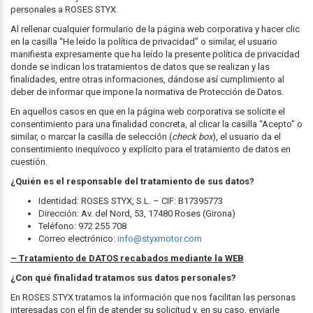
personales a ROSES STYX.
Al rellenar cualquier formulario de la página web corporativa y hacer clic
en la casilla “He leído la política de privacidad” o similar, el usuario
manifiesta expresamente que ha leído la presente política de privacidad
donde se indican los tratamientos de datos que se realizan y las
finalidades, entre otras informaciones, dándose así cumplimiento al
deber de informar que impone la normativa de Protección de Datos.
En aquellos casos en que en la página web corporativa se solicite el
consentimiento para una finalidad concreta, al clicar la casilla “Acepto” o
similar, o marcar la casilla de selección (
check box
), el usuario da el
consentimiento inequívoco y explícito para el tratamiento de datos en
cuestión.
¿Quién es el responsable del tratamiento de sus datos?
Identidad: ROSES STYX, S.L. – CIF: B17395773
Dirección: Av. del Nord, 53, 17480 Roses (Girona)
Teléfono: 972 255 708
Correo electrónico:
info@styxmotor.com
– Tratamiento de DATOS recabados mediante la WEB
¿Con qué finalidad tratamos sus datos personales?
En ROSES STYX tratamos la información que nos facilitan las personas
interesadas con el fin de atender su solicitud y, en su caso, enviarle