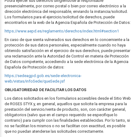
Podrá ejercer sus derechos dirigiéndose al responsable
presencialmente, por correo postal o bien por correo electrónico a la
dirección electrónica del responsable, enviando la instancia/solicitud.
Los formularios para el ejercicio/solicitud de derechos, puede
encontrarlos en la web de la Agencia Española de Protección de Datos:
https://www.aepd.es/reglamento/derechos/index.html#section1
En caso de que sienta vulnerados sus derechos en lo concerniente a la
protección de sus datos personales, especialmente cuando no haya
obtenido satisfacción en el ejercicio de sus derechos, puede presentar
una reclamación ante la Autoridad de Control en materia de Protección
de Datos competente, accediendo a la sede electrónica de la Agencia
Española de Protección de datos:
https://sedeagpd.gob.es/sede-electronica-
web/vistas/infoSede/queSede.jsf
OBLIGATORIEDAD DE FACILITAR LOS DATOS
Los datos solicitados en los formularios accesibles desde el Sitio Web
de ROSES STYX y, en general, aquellos que solicite la empresa para la
prestación del servicio/venta de producto, son, con carácter general,
obligatorios (salvo que en el campo requerido se especifique lo
contrario) para cumplir con las finalidades establecidas. Por lo tanto, si
no se facilitan los mismos o no se facilitan con exactitud, es posible
que no puedan atenderse las solicitudes correctamente.