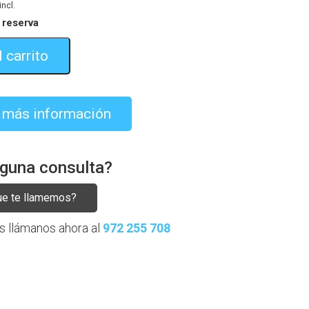
incl.
 reserva
 carrito
r más información
lguna consulta?
ue te llamemos?
es llámanos ahora al
972 255 708