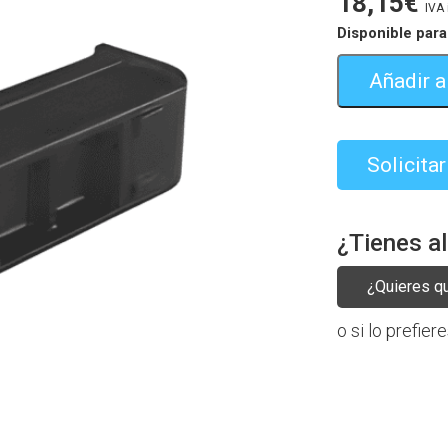
18,15
€
IVA 
Disponible para
Añadir al
Solicita
¿Tienes a
¿Quieres q
o si lo prefier