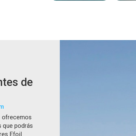
ntes de
om
al ofrecemos
s que podrás
es Efoil